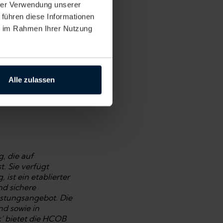
hrer Verwendung unserer
 führen diese Informationen
ie im Rahmen Ihrer Nutzung
tkundinnen und
eiten für Festgelder
und um die Uhr
agen bei der
Alle zulassen
ial Bank. Weitere
, die auf
. Sie verfügt
ist ein etablierter
nd sichere
istungsangebot. Die
nd sowie in
‘ bietet die HCOB