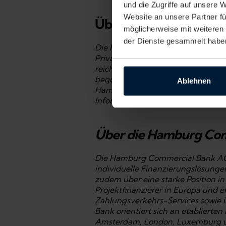
und die Zugriffe auf unsere 
Website an unsere Partner fü
Über die Hamburg Dir
möglicherweise mit weiteren
der Dienste gesammelt habe
Die Hamburg Direct Bank ist ein
Privatkunden online sichere Tages
reichen von drei Monaten bis zu z
bequem per Onlinebanking oder Ap
Ablehnen
Hamburg Direct Bank unterliegen 
Informationen unter
www.hamburg
Über die Hamburg Co
Die Hamburg Commercial Bank AG (
individuelle Finanzierungslösungen
zudem über eine starke Position in
Projektfinanzierer in Europa und ein
Zahlungsverkehrs-Services sowie 
Bank orientiert sich an etablierte
Amsterdam, London, Luxemburg und