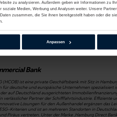
Website zu analysieren. Außerdem geben wir Informationen zu I
r soziale Medien, Werbung und Analysen weiter. Unsere Partner
ect Bank
 Daten zusammen, die Sie ihnen bereitgestellt haben oder die s
n.
e Marke der Hamburg Commercial Bank AG und bietet Priva
- und Festgeldanlagen zu attraktiven Konditionen. Die Laufz
ehn Jahren. Die Konten lassen sich von den Anleger:innen r
p verwalten und werden kostenfrei geführt. Sämtliche Einl
Anpassen
derselben Einlagensicherung wie die der Hamburg Commerc
-direct-bank.de.
mmercial Bank
HCOB) ist eine private Geschäftsbank mit Sitz in Hamburg
 für deutsche und europäische Unternehmen spezialisiert ist
 der auf Deutschland ausgerichteten Immobilienfinanzierung, 
 verlässlicher Partner der Schifffahrtsindustrie. Effiziente u
innovative Lösungen für den Außenhandel ergänzen das Le
n ESG-Kriterien und ist an mehreren Standorten in Deutschla
 Piräus vertreten. Unter der Marke ‚Hamburg Direct Bank