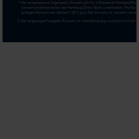
Der ausgewiesene Tagesgeld-Zinssatz gilt für 3 Monate ab Kontoeröffnung
Gemeinschaftskonto bei der Hamburg Direct Bank unterhielten. Pro Kund
gültigen Kontozinsen (derzeit 1,50 % p.a.). Der Zinssatz ist variabel un
Der angezeigte Festgeld-Zinssatz ist marktabhängig und kann sich bis zu